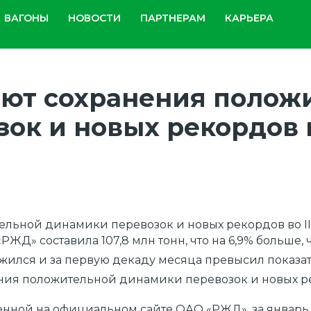
ВАГОНЫ
НОВОСТИ
ПАРТНЕРАМ
КАРЬЕРА
ют сохранения полож
ок и новых рекордов в
ьной динамики перевозок и новых рекордов во II 
«РЖД» составила 107,8 млн тонн, что на 6,9% больш
олжился и за первую декаду месяца превысил показ
ния положительной динамики перевозок и новых реко
ной на официальном сайте ОАО «РЖД», за январь –