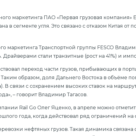
ного маркетинга ПАО «Первая грузовая компания» 
а в сегменте угля. Это связано с отказом Китая от 
го маркетинга Транспортной группы FESCO Владимир
 Драйверами стали транзитные (рост на 41%) и импо
вовал переход части грузов, прибывающих в порты 
 Таким образом, доля Дальнего Востока в объёме по
да). В связи с сохранением высоких ставок на марш
да», – говорит Владимир Тагасов.
мпании Rail Go Олег Яценко, в апреле можно отмети
шлого года, когда действовал ряд ограничений на 
евозки нефтяных грузов. Такая динамика связана с