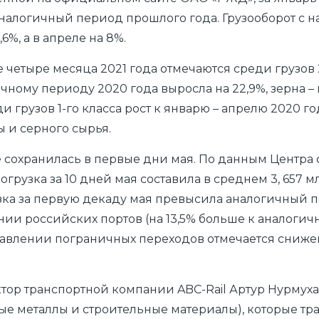
а аналогичный период прошлого года. Грузооборот с 
%, а в апреле на 8%.
етыре месяца 2021 года отмечаются среди грузов 2-г
ному периоду 2020 года выросла на 22,9%, зерна – 
ди грузов 1-го класса рост к январю – апрелю 2020 го
ды и серного сырья.
 сохранилась в первые дни мая. По данным Центра
узка за 10 дней мая составила в среднем 3, 657 мл
ка за первую декаду мая превысила аналогичный пе
ии российских портов (на 13,5% больше к аналогичн
равлении пограничных переходов отмечается снижени
тор транспортной компании ABC-Rail Артур Нурмуха
е металлы и строительные материалы), которые тр