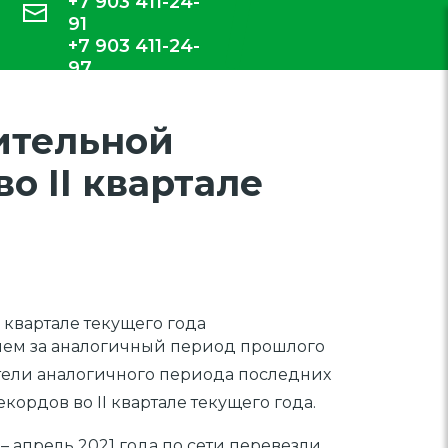
+7 903 411-24-
91
+7 903 411-24-
97
ительной
о II квартале
квартале текущего года
е, чем за аналогичный период прошлого
атели аналогичного периода последних
рдов во II квартале текущего года.
 апрель 2021 года по сети перевезли