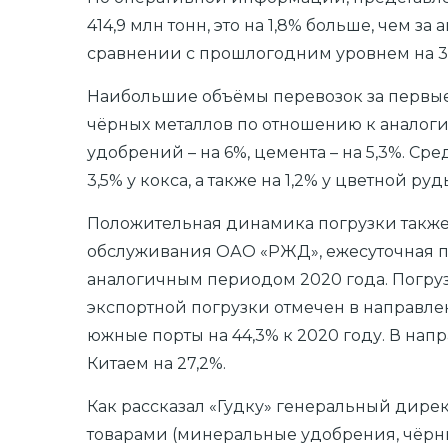
414,9 млн тонн, это на 1,8% больше, чем з
сравнении с прошлогодним уровнем на 3,6
Наибольшие объёмы перевозок за первые ч
чёрных металлов по отношению к аналогич
удобрений – на 6%, цемента – на 5,3%. Сре
3,5% у кокса, а также на 1,2% у цветной ру
Положительная динамика погрузки также
обслуживания ОАО «РЖД», ежесуточная погр
аналогичным периодом 2020 года. Погруз
экспортной погрузки отмечен в направлен
южные порты на 44,3% к 2020 году. В нап
Китаем на 27,2%.
Как рассказал «Гудку» генеральный дирек
товарами (минеральные удобрения, чёрны