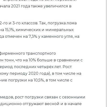
начала 2021 года также увеличился в
о и 3-го классов. Так, погрузка лома
на 15,1%, химических и минеральных
да отмечен на 7,3% у каменного угля, на
 фирменного транспортного
н тонн, что на 10% больше в сравнении с
риод последних четырёх лет. Рост
ому периоду 2020 года), в том числе на
е погрузки на 10,5%, в том числе с
медов, рост погрузки связан с сезонными
адиционно отгружают весной и в начале